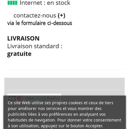
Ce site Web utilise ses propres cookies et ceux de tiers
pour améliorer nos services et vous montrer des
Paiements 100% sécurisés
publicités liées à vos préférences en analysant vos
Pièces de qualité
habitudes de navigation. Pour donner votre consentement
Concessionnaire uniquement
à son utilisation, appuyez sur le bouton Accepter.