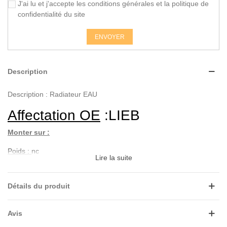
J'ai lu et j'accepte les conditions générales et la politique de
confidentialité du site
ENVOYER
Description
Description : Radiateur EAU
Affectation OE
:LIEB
Monter sur :
Poids :
nc
Lire la suite
Application pour
:
Détails du produit
LIEBHERR
Avis