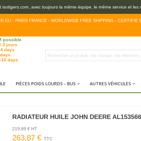
isotigers.com, avec toujours la même équipe, le même service et les m
ER.EU - PARIS FRANCE - WORLDWIDE FREE SHIPPING - CERTIFIE 
 possible
2-3 jours
-4 days
 days
7-10 days
ILE
PIÈCES POIDS LOURDS - BUS
AUTRES VÉHICULES
RADIATEUR HUILE JOHN DEERE AL15356
219,89 € HT
263,87 €
TTC