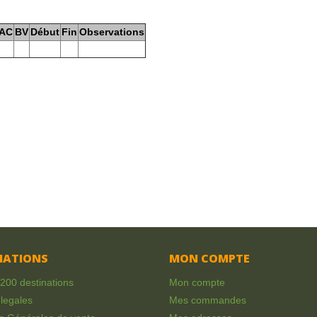
AC
BV
Début
Fin
Observations
MATIONS
MON COMPTE
 200 destinations
Mon compte
legales
Mes commandes