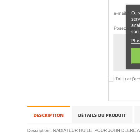
Ce s
e-mail
*
serv
anal
Posez votre 
son 
Plus
J'ai lu et j'
DESCRIPTION
DÉTAILS DU PRODUIT
Description : RADIATEUR HUILE POUR JOHN DEERE 