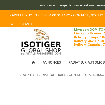
Le site vitale-radiateurs.com a changé de nom et est maintenant 
APPELEZ-NOUS +33 (0) 4 68 36 14 02 - CONTACT@ISOTIG
COLLECTIVITE
Livraison DOM-TOM
Livraison France : 
Delivery Europe : 3
Delivery USA : 7-10
Delivery Canada : 
ANNONCES
RADIATEUR AUTOMOB
Accueil
>
RADIATEUR HUILE JOHN DEERE AL153566