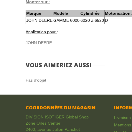
Monter sur :
Marque
Modèle
Cylindrée
Motorisation
JOHN DEERE
GAMME 6000
6020 à 6520
D
Application pour
:
JOHN DEERE
VOUS AIMERIEZ AUSSI
Pas d'objet
COORDONNÉES DU MAGASIN
INFOR
DIVISION ISOTIGER Global Shop
Livraison
Zone Orles Center
Mentions 
2400, avenue Julien Panchot