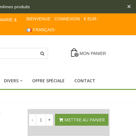
×
êmes produits
BIENVENUE
CONNEXION
€ EUR
MAIRIE &
FRANÇAIS
MON PANIER
0
DIVERS
OFFRE SPÉCIALE
CONTACT
6
METTRE AU PANIER
-
+