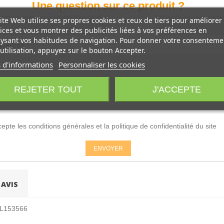
Une question sur ce produit ?
ite Web utilise ses propres cookies et ceux de tiers pour améliorer
Nom
*
ices et vous montrer des publicités liées à vos préférences en
ysant vos habitudes de navigation. Pour donner votre consenteme
question
*
utilisation, appuyez sur le bouton Accepter.
 d'informations
Personnaliser les cookies
REJETER TOUT
J'ACCEPTE
accepte les conditions générales et la politique de confidentialité du site
ENVOYER
AVIS
AL153566