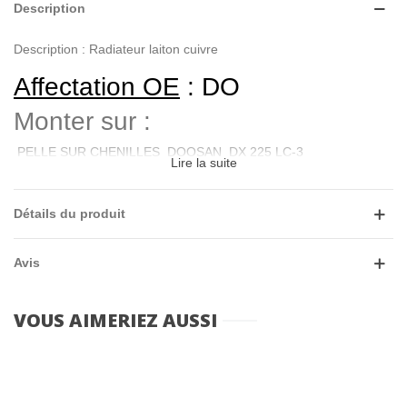
Description
Description : Radiateur laiton cuivre
Affectation OE
: DO
Monter sur :
PELLE SUR CHENILLES DOOSAN DX 225 LC-3
Lire la suite
Poids :
nc
Détails du produit
Application pour
:
DAEWOO
Avis
VOUS AIMERIEZ AUSSI