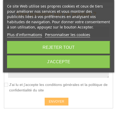
Ce site Web utilise ses propres cookies et ceux de tiers
pour améliorer nos services et vous montrer des
Une question sur ce produit ?
publicités liées à vos préférences en analysant vos
habitudes de navigation. Pour donner votre consentement
e-mail
*
Nom
*
à son utilisation, appuyez sur le bouton Accepter.
Plus d'informations
Personnaliser les cookies
Posez votre question
*
REJETER TOUT
J'ACCEPTE
J'ai lu et j'accepte les conditions générales et la politique de
confidentialité du site
ENVOYER