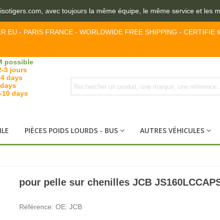
otigers.com, avec toujours la même équipe, le même service et les mêm
ER.EU - PARIS FRANCE - WORLDWIDE FREE SHIPPING - CERTIFIE 
 possible
2-3 jours
-4 days
 days
7-10 days
ILE
PIÈCES POIDS LOURDS - BUS
AUTRES VÉHICULES
pour pelle sur chenilles JCB JS160LCCAPS
Référence:
OE: JCB