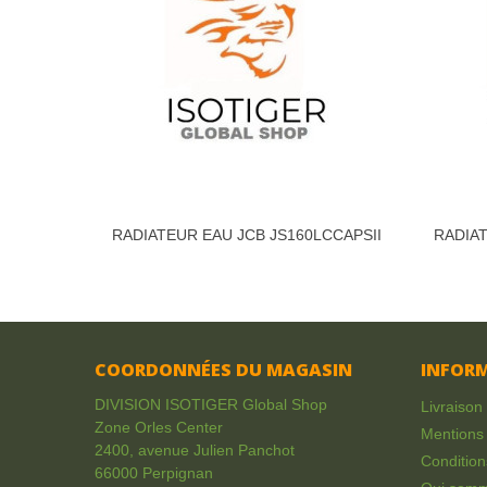
RADIATEUR EAU JCB JS160LCCAPSII
RADIAT
COORDONNÉES DU MAGASIN
INFOR
DIVISION ISOTIGER Global Shop
Livraison
Zone Orles Center
Mentions 
2400, avenue Julien Panchot
Condition
66000 Perpignan