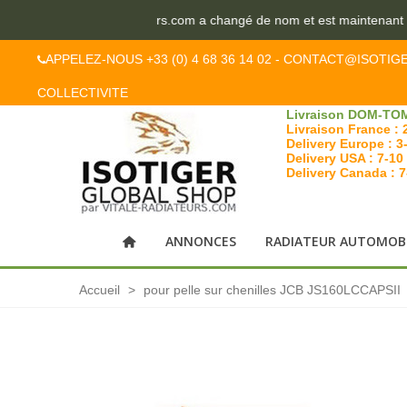
Le site vitale-radiateurs.com a changé de nom et est maintenant is
APPELEZ-NOUS +33 (0) 4 68 36 14 02 - CONTACT@ISOTIG
COLLECTIVITE
Livraison DOM-TOM
Livraison France : 
Delivery Europe : 3
Delivery USA : 7-10
Delivery Canada : 
ANNONCES
RADIATEUR AUTOMOB
Accueil
>
pour pelle sur chenilles JCB JS160LCCAPSII