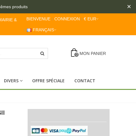
×
es produits
BIENVENUE
CONNEXION
€ EUR
MAIRIE &
FRANÇAIS
MON PANIER
0
DIVERS
OFFRE SPÉCIALE
CONTACT
II