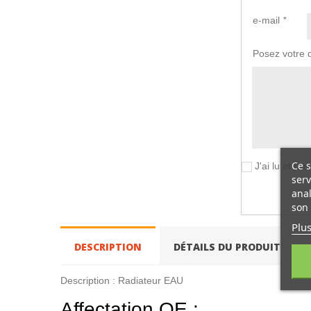
e-mail
*
Posez votre 
Ce s
J'ai lu et j'
serv
anal
son 
Plus
DESCRIPTION
DÉTAILS DU PRODUIT
Description : Radiateur EAU
Affectation OE
: