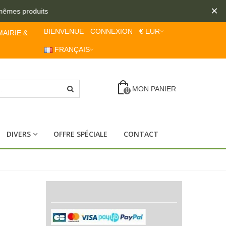
×
mes produits
BIENVENUE
CONNEXION
€ EUR
MAIRIE &
FRANÇAIS
MON PANIER
0
DIVERS
OFFRE SPÉCIALE
CONTACT