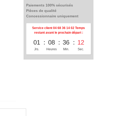
Paiements 100% sécurisés
Pièces de qualité
Concessionnaire uniquement
Service client 04 68 36 14 02 Temps
restant avant le prochain départ :
01
08
36
11
Jrs.
Heures
Min.
Sec.