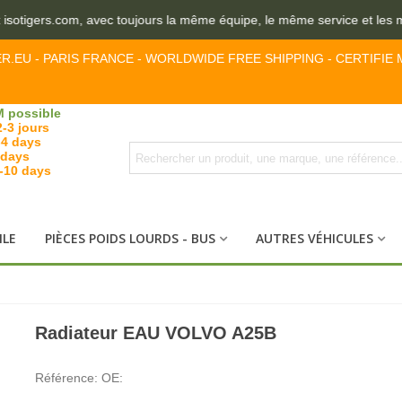
sotigers.com, avec toujours la même équipe, le même service et les mê
ER.EU - PARIS FRANCE - WORLDWIDE FREE SHIPPING - CERTIFIE 
 possible
2-3 jours
-4 days
 days
7-10 days
ILE
PIÈCES POIDS LOURDS - BUS
AUTRES VÉHICULES
Radiateur EAU VOLVO A25B
Référence:
OE: