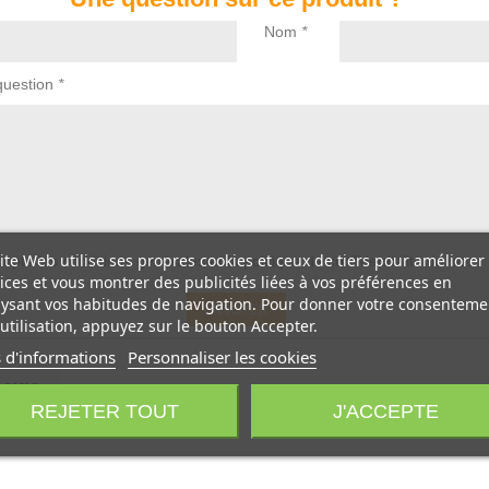
Nom
*
question
*
ite Web utilise ses propres cookies et ceux de tiers pour améliorer
accepte les conditions générales et la politique de confidentialité du site
ices et vous montrer des publicités liées à vos préférences en
ysant vos habitudes de navigation. Pour donner votre consenteme
ENVOYER
utilisation, appuyez sur le bouton Accepter.
 d'informations
Personnaliser les cookies
AVIS
REJETER TOUT
J'ACCEPTE