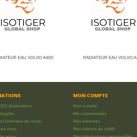
IATEUR EAU VOLVO A40D
RADIATEUR EAU VOLVO A
MATIONS
MON COMPTE
 200 destinations
Mon compte
legales
Mes commandes
s Générales de vente
Mes adresses
mes nous
Mes relevés de crédit
 de retour
Mes informations personnelles