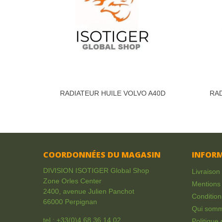
RADIATEUR HUILE VOLVO A40D
RAD
COORDONNÉES DU MAGASIN
INFOR
DIVISION ISOTIGER Global Shop
Livraison
Zone Orles Center
Mentions 
2400, avenue Julien Panchot
Condition
66000 Perpignan
Qui som
tel :
+33(0)4 68 36 14 02
Politique