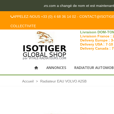
Le site vitale-radiateurs.com a changé de nom et est maintenant i
APPELEZ-NOUS +33 (0) 4 68 36 14 02 - CONTACT@ISOTIG
COLLECTIVITE
Livraison DOM-TOM
Livraison France : 
Delivery Europe : 3
Delivery USA : 7-10
Delivery Canada : 
ANNONCES
RADIATEUR AUTOMOB
Accueil
>
Radiateur EAU VOLVO A25B