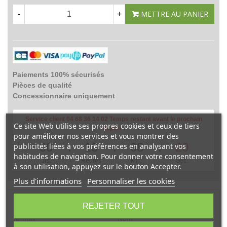
METTRE AU PANIER
-
+
Paiements 100% sécurisés
Pièces de qualité
Concessionnaire uniquement
Service client 04 68 36 14 02 Temps restant avant le prochain
Ce site Web utilise ses propres cookies et ceux de tiers
départ :
pour améliorer nos services et vous montrer des
00
13
08
20
publicités liées à vos préférences en analysant vos
habitudes de navigation. Pour donner votre consentement
Jrs.
Heures
Min.
Sec.
à son utilisation, appuyez sur le bouton Accepter.
Plus d'informations
Personnaliser les cookies
Une question sur ce produit ?
REJETER TOUT
e-mail
*
Nom
*