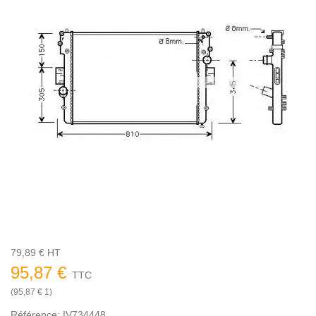
79,89 € HT
95,87 €
TTC
(95,87 € 1)
Référence:
IV734448