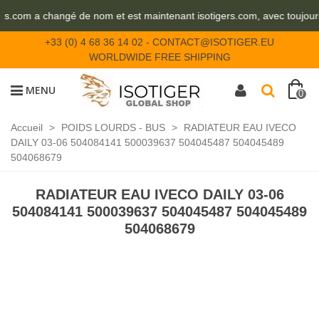
urs.com a changé de nom et est maintenant isotigers.com, avec toujou
+33 (0) 4 68 36 14 02
-
CONTACT@ISOTIGER.EU
WORLDWIDE FREE SHIPPING
MENU
0
Accueil
>
POIDS LOURDS - BUS
>
RADIATEUR EAU IVECO
DAILY 03-06 504084141 500039637 504045487 504045489
504068679
RADIATEUR EAU IVECO DAILY 03-06
504084141 500039637 504045487 504045489
504068679