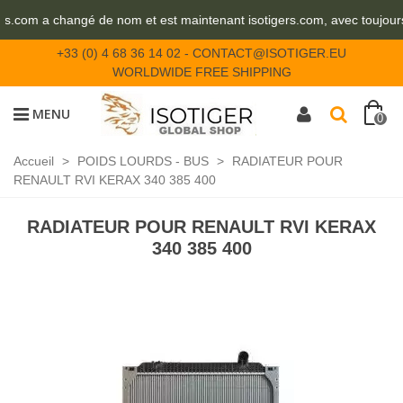
eurs.com a changé de nom et est maintenant isotigers.com, avec toujou
+33 (0) 4 68 36 14 02
-
CONTACT@ISOTIGER.EU
WORLDWIDE FREE SHIPPING
MENU
0
Accueil
>
POIDS LOURDS - BUS
>
RADIATEUR POUR
RENAULT RVI KERAX 340 385 400
RADIATEUR POUR RENAULT RVI KERAX
340 385 400