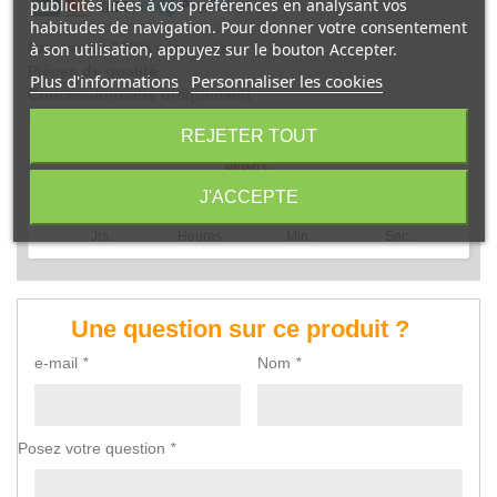
publicités liées à vos préférences en analysant vos
habitudes de navigation. Pour donner votre consentement
Paiements 100% sécurisés
à son utilisation, appuyez sur le bouton Accepter.
Pièces de qualité
Plus d'informations
Personnaliser les cookies
Concessionnaire uniquement
REJETER TOUT
Service client 04 68 36 14 02 Temps restant avant le prochain
départ :
J'ACCEPTE
00
10
46
40
Jrs.
Heures
Min.
Sec.
Une question sur ce produit ?
e-mail
*
Nom
*
Posez votre question
*