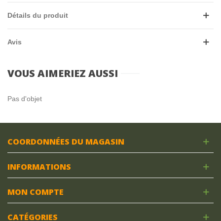
Affectation
OE : 5010315736-
Détails du produit
5010315746-5001859150-
Avis
5001859151
VOUS AIMERIEZ AUSSI
MONTER SUR :
Marque
Modèle
Cylindrée
Motorisation
AC
BV
Début
Pas d'objet
RVI
KERAX
340/385
D
+/-
M/A
01/1997
RVI
KERAX
400
D
+/-
M/A
COORDONNÉES DU MAGASIN
APPLICATION POUR :
INFORMATIONS
RENAULT RVI
MON COMPTE
CATÉGORIES