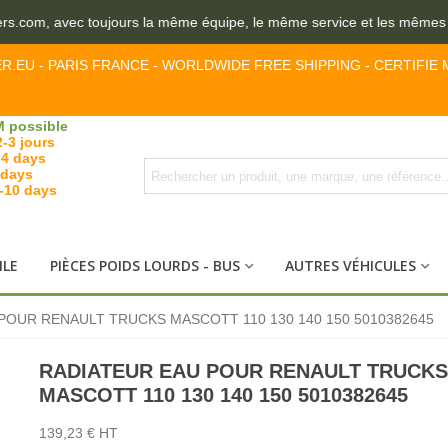
s.com, avec toujours la même équipe, le même service et les mêmes pro
ER.EU - PARIS FRANCE - WORLDWIDE FREE SHIPPING - CERTIFIE 
 possible
2-3 jours
-4 days
 days
7-10 days
ILE
PIÈCES POIDS LOURDS - BUS
AUTRES VÉHICULES
POUR RENAULT TRUCKS MASCOTT 110 130 140 150 5010382645
RADIATEUR EAU POUR RENAULT TRUCKS
MASCOTT 110 130 140 150 5010382645
139,23 € HT