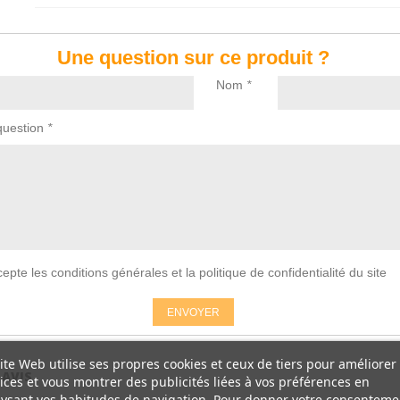
Une question sur ce produit ?
Nom
*
question
*
accepte les conditions générales et la politique de confidentialité du site
ENVOYER
ite Web utilise ses propres cookies et ceux de tiers pour améliorer
AVIS
ices et vous montrer des publicités liées à vos préférences en
ysant vos habitudes de navigation. Pour donner votre consenteme