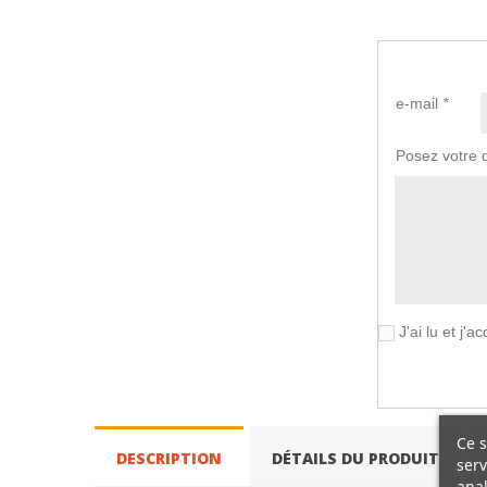
e-mail
*
Posez votre 
J'ai lu et j'
Ce s
DESCRIPTION
DÉTAILS DU PRODUIT
serv
anal