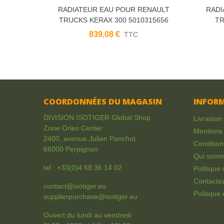
RADIATEUR EAU POUR RENAULT
RADI
TRUCKS KERAX 300 5010315656
TR
5001847839 5001847842 5001856534
839,08 €
TTC
COORDONNÉES DU MAGASIN
INFOR
DIVISION ISOTIGER Global Shop
Livraison
Zone Orles Center
Mentions 
2400, avenue Julien Panchot
Condition
66000 Perpignan
Qui som
tel :
+33(0)4 68 36 14 02
Politique
Contacte
contact@isotiger.eu
Politique 
supplierpurchase@isotiger.eu
Ouvert du lundi au vendredi