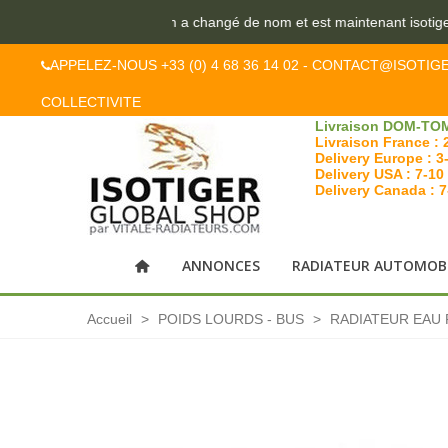
ite vitale-radiateurs.com a changé de nom et est maintenant isotiger
APPELEZ-NOUS +33 (0) 4 68 36 14 02 - CONTACT@ISOTIG
COLLECTIVITE
Livraison DOM-TOM
Livraison France : 
Delivery Europe : 3
Delivery USA : 7-10
Delivery Canada : 
ANNONCES
RADIATEUR AUTOMOB
Accueil
>
POIDS LOURDS - BUS
>
RADIATEUR EAU 