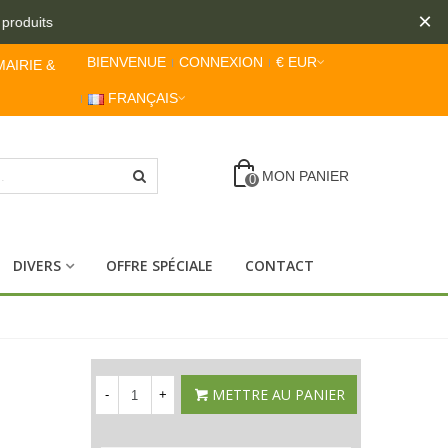
×
duits
BIENVENUE
CONNEXION
€ EUR
MAIRIE &
FRANÇAIS
MON PANIER
0
DIVERS
OFFRE SPÉCIALE
CONTACT
METTRE AU PANIER
-
+