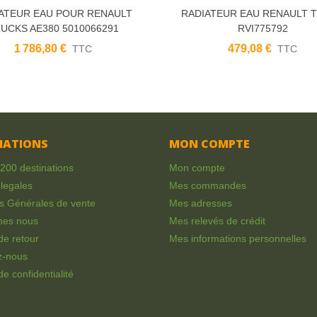
ATEUR EAU POUR RENAULT
RADIATEUR EAU RENAULT 
UCKS AE380 5010066291
RVI775792
5001014285
1 786,80 €
479,08 €
TTC
TTC
MATIONS
MON COMPTE
 200 destinations
Mon compte
legales
Mes commandes
s Générales de vente
Mes adresses
mes nous
Mes relevés de crédit
 de retour
Mes informations personnelles
z-nous
de confidentialité