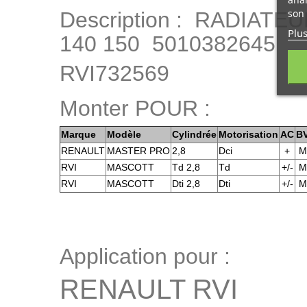
son 
Description : RADIA
Plus
140 150 5010382645
RVI732569
Monter POUR :
Marque
Modèle
Cylindrée
Motorisation
AC
B
RENAULT
MASTER PRO
2,8
Dci
+
M
RVI
MASCOTT
Td 2,8
Td
+/-
M
RVI
MASCOTT
Dti 2,8
Dti
+/-
M
Application pour :
RENAULT RVI