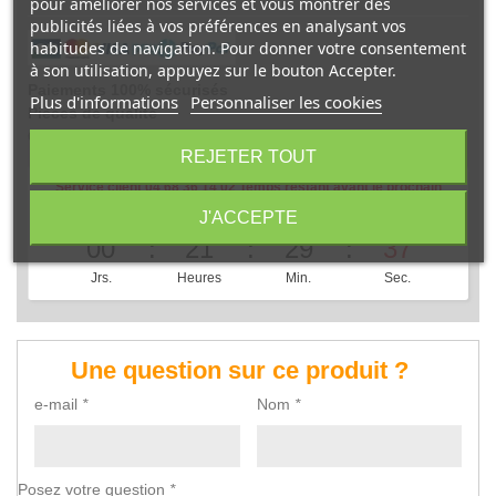
pour améliorer nos services et vous montrer des
publicités liées à vos préférences en analysant vos
habitudes de navigation. Pour donner votre consentement
à son utilisation, appuyez sur le bouton Accepter.
Paiements 100% sécurisés
Plus d'informations
Personnaliser les cookies
Pièces de qualité
Concessionnaire uniquement
REJETER TOUT
Service client 04 68 36 14 02 Temps restant avant le prochain
départ :
J'ACCEPTE
00
21
29
37
Jrs.
Heures
Min.
Sec.
Une question sur ce produit ?
e-mail
*
Nom
*
Posez votre question
*