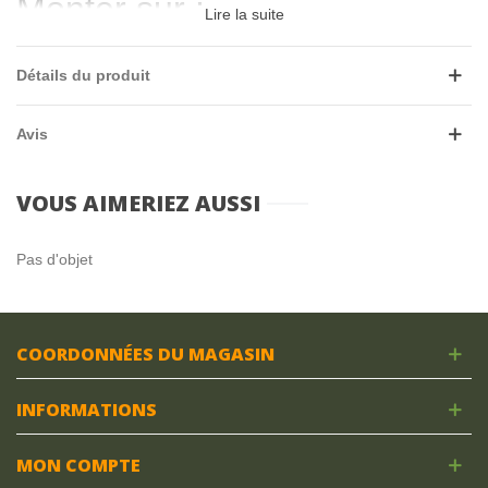
Monter sur :
Lire la suite
Marque
Modèle
Cylindrée
Motorisation
BV
Début
Fin
Observations
AUSTIN MINI
1000
01/1967
12/1991
Détails du produit
AUSTIN MINI
1100
01/1967
12/1991
AUSTIN MINI
1275
01/1967
12/1991
AUSTIN MINI
850
01/1967
12/1991
Avis
Application pour :
VOUS AIMERIEZ AUSSI
MINI
Pas d'objet
COORDONNÉES DU MAGASIN
INFORMATIONS
MON COMPTE