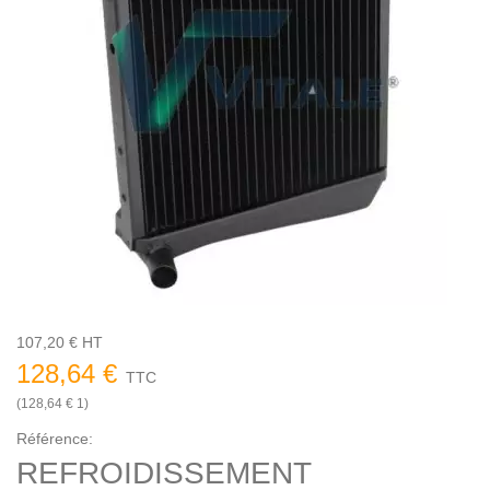
107,20 € HT
128,64 €
TTC
(128,64 € 1)
Référence:
REFROIDISSEMENT